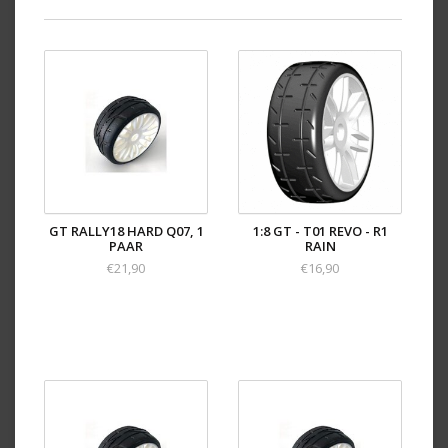
GT RALLY18 HARD Q07, 1
1:8 GT - T01 REVO - R1
PAAR
RAIN
€21,90
€16,90