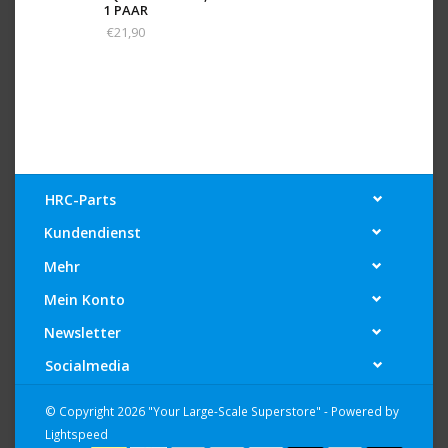
1 PAAR
€21,90
HRC-Parts
Kundendienst
Mehr
Mein Konto
Newsletter
Socialmedia
© Copyright 2026 "Your Large-Scale Superstore" - Powered by
Lightspeed