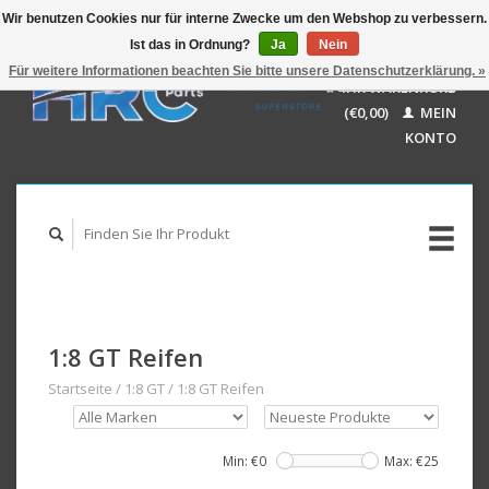
Wir benutzen Cookies nur für interne Zwecke um den Webshop zu verbessern.
Ist das in Ordnung?
Ja
Nein
EUR
GBP
Für weitere Informationen beachten Sie bitte unsere Datenschutzerklärung. »
Deutsch
IHR WARENKORB
USD
Nederlands
(€0,00)
MEIN
AUD
English
KONTO
1:8 GT Reifen
Startseite
/
1:8 GT
/
1:8 GT Reifen
Min: €
0
Max: €
25