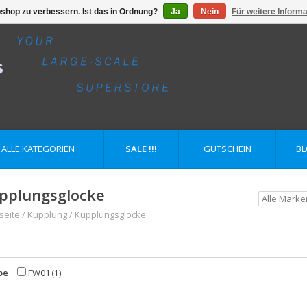
shop zu verbessern. Ist das in Ordnung?
Ja
Nein
Für weitere Inform
ALLE KATEGORIEN
SALE !!!
GUTSCHEIN
B
pplungsglocke
seite
/
Kupplung
/
Kupplungsglocke
pe
FW01
(1)