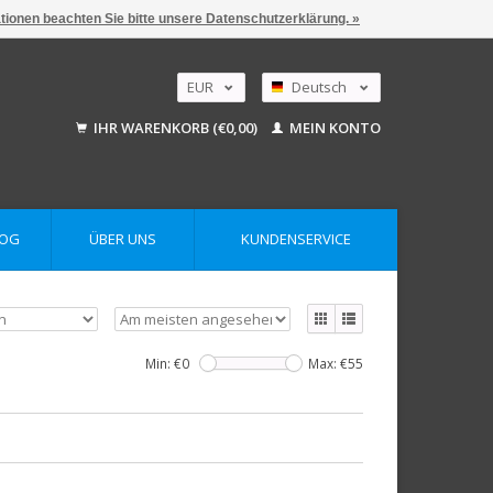
ationen beachten Sie bitte unsere Datenschutzerklärung. »
EUR
Deutsch
GBP
Nederlands
IHR WARENKORB (€0,00)
MEIN KONTO
English
USD
AUD
LOG
ÜBER UNS
KUNDENSERVICE
Min: €
0
Max: €
55