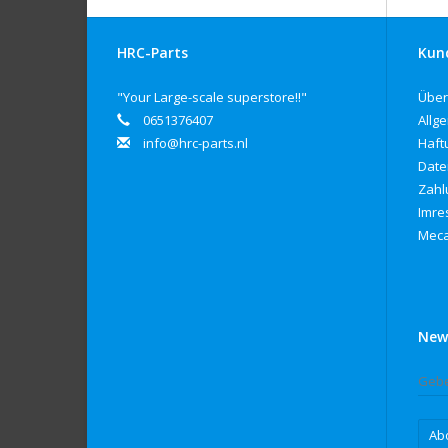
HRC-Parts
Kun
"Your Large-scale superstore!!"
Über
0651376407
Allg
info@hrc-parts.nl
Haft
Date
Zahl
Imre
Meca
New
Ab