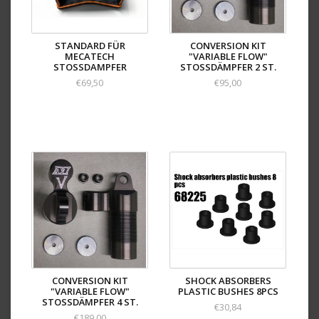
STANDARD FÜR
CONVERSION KIT
MECATECH
"VARIABLE FLOW"
STOSSDAMPFER
STOSSDÄMPFER 2 ST.
€69,50
€95,00
CONVERSION KIT
SHOCK ABSORBERS
"VARIABLE FLOW"
PLASTIC BUSHES 8PCS
STOSSDÄMPFER 4 ST.
€30,84
€189,00