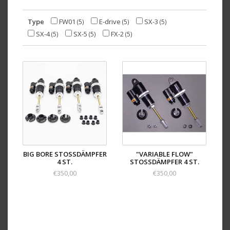
Type
FW01
E-drive
SX-3
(5)
(5)
(5)
SX-4
SX-5
FX-2
(5)
(5)
(5)
BIG BORE STOSSDÄMPFER 4
"VARIABLE FLOW"
ST.
STOSSDÄMPFER 4 ST.
€350,00
€350,00