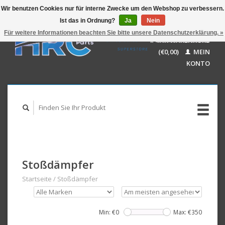
Wir benutzen Cookies nur für interne Zwecke um den Webshop zu verbessern.
Ist das in Ordnung?
Ja
Nein
EUR
GBP
Für weitere Informationen beachten Sie bitte unsere Datenschutzerklärung. »
Deutsch
IHR WARENKORB
USD
Nederlands
(€0,00)
MEIN
AUD
English
KONTO
Stoßdämpfer
Startseite
/
Stoßdämpfer
Min: €
0
Max: €
350