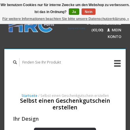
Wir benutzen Cookies nur für interne Zwecke um den Webshop zu verbessern.
Ist das in Ordnung?
Ja
Nein
EUR
GBP
Für weitere Informationen beachten Sie bitte unsere Datenschutzerklärung. »
Deutsch
IHR WARENKORB
USD
Nederlands
(€0,00)
MEIN
AUD
English
KONTO
Startseite
/ Selbst einen Geschenkgutschein erstellen
Selbst einen Geschenkgutschein
erstellen
Ihr Design