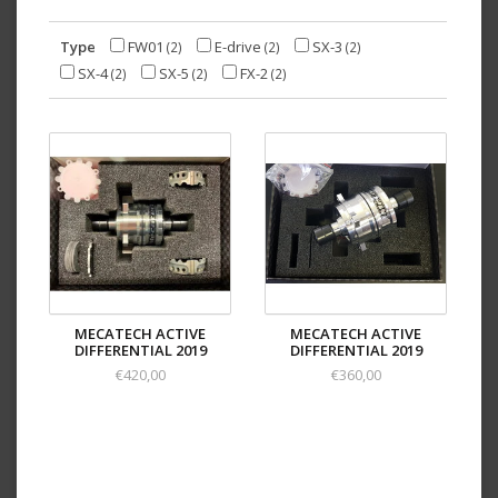
Type
FW01
E-drive
SX-3
(2)
(2)
(2)
SX-4
SX-5
FX-2
(2)
(2)
(2)
MECATECH ACTIVE
MECATECH ACTIVE
DIFFERENTIAL 2019
DIFFERENTIAL 2019
€420,00
€360,00