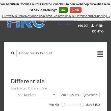
Wir benutzen Cookies nur für interne Zwecke um den Webshop zu verbessern.
Ist das in Ordnung?
Ja
Nein
EUR
GBP
Für weitere Informationen beachten Sie bitte unsere Datenschutzerklärung. »
Deutsch
IHR WARENKORB
USD
Nederlands
(€0,00)
MEIN
AUD
English
KONTO
Differentiale
Startseite
/
Differentiale
Min: €
0
Max: €
450