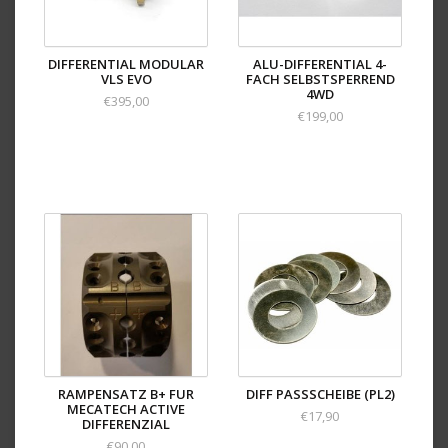
DIFFERENTIAL MODULAR
ALU-DIFFERENTIAL 4-
VLS EVO
FACH SELBSTSPERREND
4WD
€395,00
€199,00
RAMPENSATZ B+ FUR
DIFF PASSSCHEIBE (PL2)
MECATECH ACTIVE
€17,90
DIFFERENZIAL
€90,00