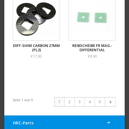
DIFF-SHIM CARBON 27MM
REIBSCHEIBE FR MAG.-
(PL2)
DIFFERENTIAL
€17,90
€8,90
Seite 1 von 5
1
2
3
4
5
HRC-Parts