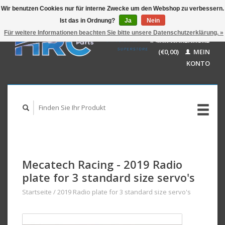
Wir benutzen Cookies nur für interne Zwecke um den Webshop zu verbessern.
Ist das in Ordnung?
Ja
Nein
EUR
GBP
Für weitere Informationen beachten Sie bitte unsere Datenschutzerklärung. »
Deutsch
IHR WARENKORB
USD
Nederlands
(€0,00)
MEIN
AUD
English
KONTO
Mecatech Racing - 2019 Radio
plate for 3 standard size servo's
Startseite
/
2019 Radio plate for 3 standard size servo's