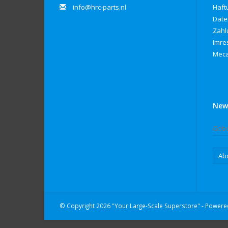
info@hrc-parts.nl
Haft
Date
Zahl
Imre
Meca
New
Ab
© Copyright 2026 "Your Large-Scale Superstore" - Power