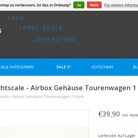
shop zu verbessern. Ist das in Ordnung?
Ja
Nein
Für weitere Inform
ALLE KATEGORIEN
SALE !!!
GUTSCHEIN
B
ghtscale - Airbox Gehäuse Tourenwagen 1
seite
/
Airbox Gehäuse Tourenwagen 1 Stück
€39,90
Inkl. MwSt
Lieferzeit: Auf Lager