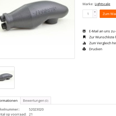
Marke:
Lightscale
+
Zum War
-
E-Mail an uns zu
Zur Wunschliste
Zum Vergleich h
Drucken
formationen
Bewertungen
(0)
ikelnummer::
52023020
ntal op voorraad:
21