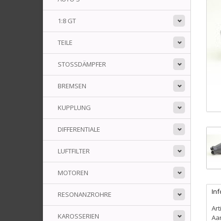
1:8 GT
TEILE
STOSSDÄMPFER
BREMSEN
KUPPLUNG
DIFFERENTIALE
LUFTFILTER
MOTOREN
In
RESONANZROHRE
Art
KAROSSERIEN
Aa