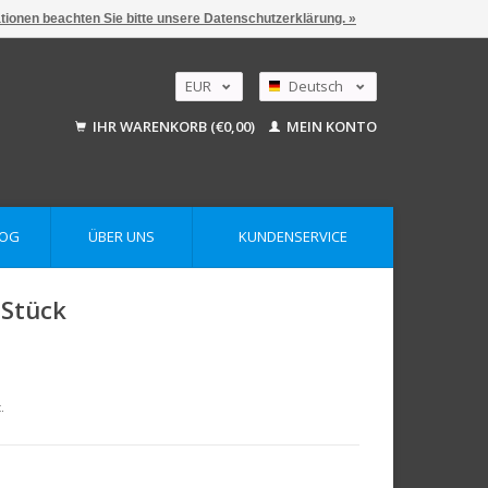
ationen beachten Sie bitte unsere Datenschutzerklärung. »
EUR
Deutsch
GBP
Nederlands
IHR WARENKORB (€0,00)
MEIN KONTO
English
USD
AUD
LOG
ÜBER UNS
KUNDENSERVICE
 Stück
.