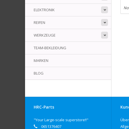
No
ELEKTRONIK
REIFEN
WERKZEUGE
TEAM-BEKLEIDUNG
MARKEN
BLOG
HRC-Parts
Kun
"Your Large-scale superstore!!"
Über
0651376407
Allg