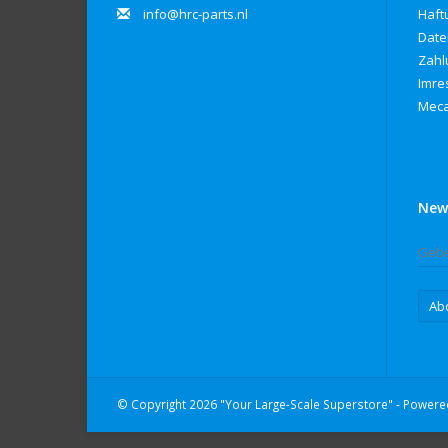
info@hrc-parts.nl
Haft
Date
Zahl
Imre
Meca
New
Ab
© Copyright 2026 "Your Large-Scale Superstore" - Power