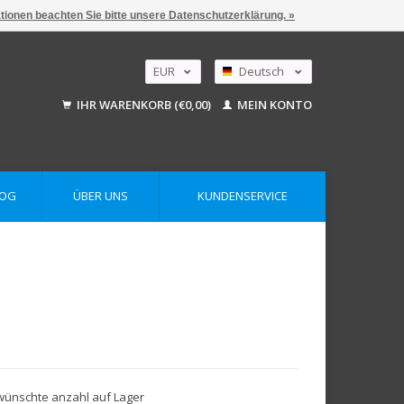
ationen beachten Sie bitte unsere Datenschutzerklärung. »
EUR
Deutsch
GBP
Nederlands
IHR WARENKORB (€0,00)
MEIN KONTO
English
USD
AUD
LOG
ÜBER UNS
KUNDENSERVICE
gewünschte anzahl auf Lager