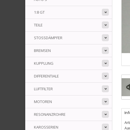
1:8 GT
TEILE
STOSSDÄMPFER
BREMSEN
KUPPLUNG
DIFFERENTIALE
LUFTFILTER
MOTOREN
In
RESONANZROHRE
Art
KAROSSERIEN
Aa