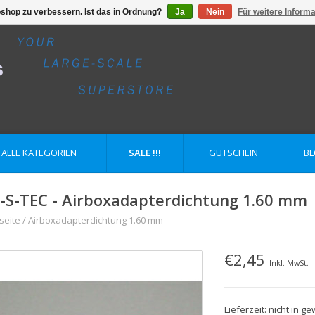
shop zu verbessern. Ist das in Ordnung?
Ja
Nein
Für weitere Inform
ALLE KATEGORIEN
SALE !!!
GUTSCHEIN
B
-S-TEC - Airboxadapterdichtung 1.60 mm
seite
/
Airboxadapterdichtung 1.60 mm
€2,45
Inkl. MwSt.
Lieferzeit: nicht in 