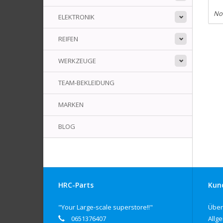
No
ELEKTRONIK
REIFEN
WERKZEUGE
TEAM-BEKLEIDUNG
MARKEN
BLOG
HRC-Parts
Kun
"Your Large-scale superstore!!"
Über
0651376407
Allg