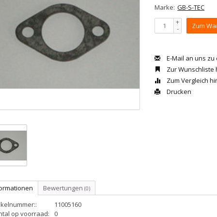
Marke:
GB-S-TEC
+
Zum War
-
E-Mail an uns zu
Zur Wunschliste
Zum Vergleich h
Drucken
formationen
Bewertungen
(0)
ikelnummer::
11005160
ntal op voorraad:
0