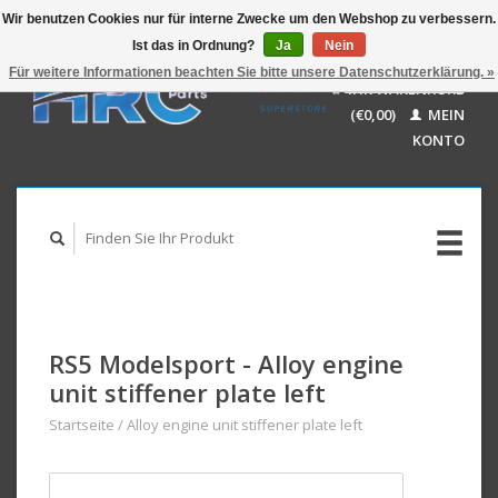
Wir benutzen Cookies nur für interne Zwecke um den Webshop zu verbessern.
Ist das in Ordnung?
Ja
Nein
EUR
GBP
Für weitere Informationen beachten Sie bitte unsere Datenschutzerklärung. »
Deutsch
IHR WARENKORB
USD
Nederlands
(€0,00)
MEIN
AUD
English
KONTO
RS5 Modelsport - Alloy engine
unit stiffener plate left
Startseite
/
Alloy engine unit stiffener plate left