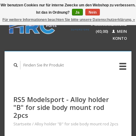
Wir benutzen Cookies nur für interne Zwecke um den Webshop zu verbessern.
Ist das in Ordnung?
Ja
Nein
EUR
GBP
Für weitere Informationen beachten Sie bitte unsere Datenschutzerklärung. »
Deutsch
IHR WARENKORB
USD
Nederlands
(€0,00)
MEIN
AUD
English
KONTO
RS5 Modelsport - Alloy holder
"B" for side body mount rod
2pcs
Startseite
/
Alloy holder "B" for side body mount rod 2pcs