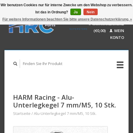
Wir benutzen Cookies nur für interne Zwecke um den Webshop zu verbessern.
Ist das in Ordnung?
Ja
Nein
EUR
GBP
Für weitere Informationen beachten Sie bitte unsere Datenschutzerklärung. »
Deutsch
IHR WARENKORB
USD
Nederlands
(€0,00)
MEIN
AUD
English
KONTO
HARM Racing - Alu-
Unterlegkegel 7 mm/M5, 10 Stk.
Startseite
/
Alu-Unterlegkegel 7 mm/M5, 10 Stk.