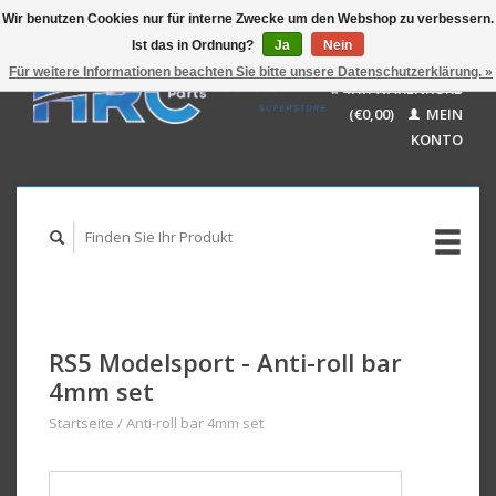
Wir benutzen Cookies nur für interne Zwecke um den Webshop zu verbessern.
Ist das in Ordnung?
Ja
Nein
EUR
GBP
Für weitere Informationen beachten Sie bitte unsere Datenschutzerklärung. »
Deutsch
IHR WARENKORB
USD
Nederlands
(€0,00)
MEIN
AUD
English
KONTO
RS5 Modelsport - Anti-roll bar
4mm set
Startseite
/
Anti-roll bar 4mm set