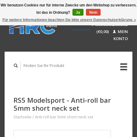
Wir benutzen Cookies nur für interne Zwecke um den Webshop zu verbessern.
Ist das in Ordnung?
Ja
Nein
EUR
GBP
Für weitere Informationen beachten Sie bitte unsere Datenschutzerklärung. »
Deutsch
IHR WARENKORB
USD
Nederlands
(€0,00)
MEIN
AUD
English
KONTO
RS5 Modelsport - Anti-roll bar
5mm short neck set
Startseite
/
Anti-roll bar 5mm short neck set