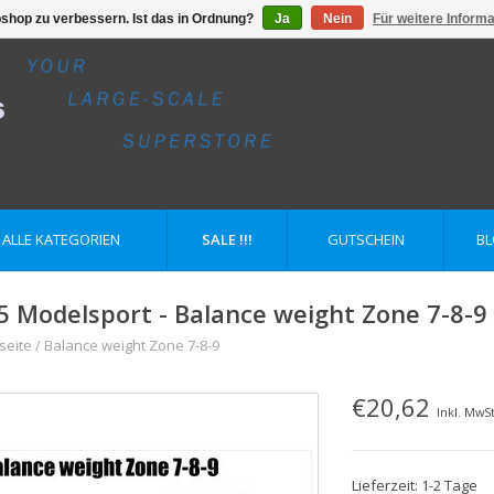
shop zu verbessern. Ist das in Ordnung?
Ja
Nein
Für weitere Inform
ALLE KATEGORIEN
SALE !!!
GUTSCHEIN
B
5 Modelsport - Balance weight Zone 7-8-9
seite
/
Balance weight Zone 7-8-9
€20,62
Inkl. MwSt
Lieferzeit: 1-2 Tage