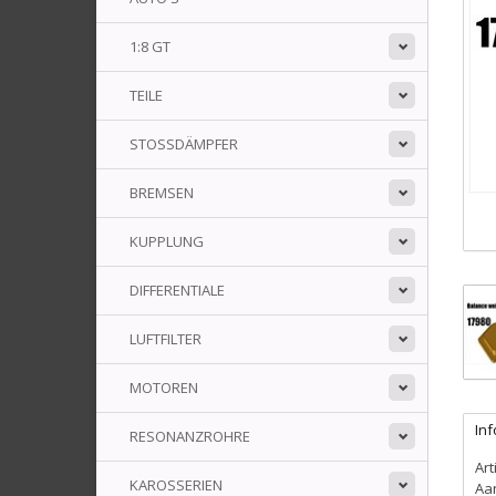
1:8 GT
TEILE
STOSSDÄMPFER
BREMSEN
KUPPLUNG
DIFFERENTIALE
LUFTFILTER
MOTOREN
In
RESONANZROHRE
Art
KAROSSERIEN
Aa