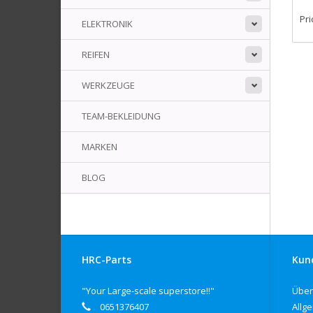
Pri
ELEKTRONIK
REIFEN
WERKZEUGE
TEAM-BEKLEIDUNG
MARKEN
BLOG
HRC-Parts
Kun
"Your Large-scale superstore!!"
Über
0651376407
Allg