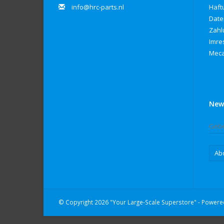
info@hrc-parts.nl
Haft
Date
Zahl
Imre
Meca
New
Ab
© Copyright 2026 "Your Large-Scale Superstore" - Power