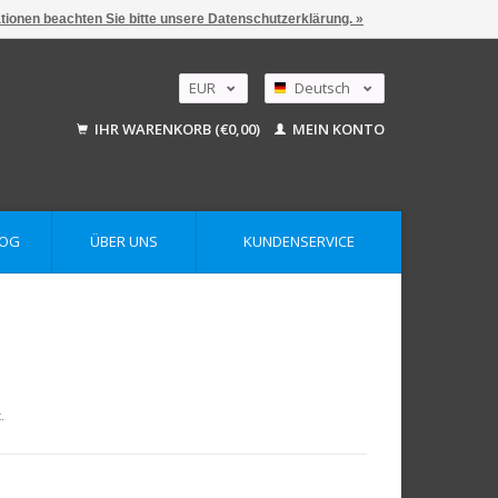
ationen beachten Sie bitte unsere Datenschutzerklärung. »
EUR
Deutsch
GBP
Nederlands
IHR WARENKORB (€0,00)
MEIN KONTO
English
USD
AUD
LOG
ÜBER UNS
KUNDENSERVICE
.