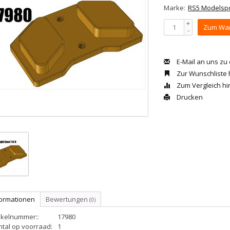
Marke:
RS5 Modelsp
+
Zum War
-
E-Mail an uns zu
Zur Wunschliste
Zum Vergleich h
Drucken
formationen
Bewertungen
(0)
ikelnummer::
17980
ntal op voorraad:
1