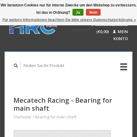
Wir benutzen Cookies nur für interne Zwecke um den Webshop zu verbessern.
Ist das in Ordnung?
Ja
Nein
EUR
GBP
Für weitere Informationen beachten Sie bitte unsere Datenschutzerklärung. »
Deutsch
IHR WARENKORB
USD
Nederlands
(€0,00)
MEIN
AUD
English
KONTO
Mecatech Racing - Bearing for
main shaft
Startseite
/
Bearing for main shaft