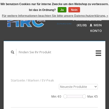
Wir benutzen Cookies nur für interne Zwecke um den Webshop zu verbessern.
Ist das in Ordnung?
Ja
Nein
EUR
GBP
Für weitere Informationen beachten Sie bitte unsere Datenschutzerklärung. »
Deutsch
IHR WARENKORB
USD
Nederlands
(€0,00)
MEIN
AUD
English
KONTO
Startseite
/
Marken
/
EV-Peak
Min: €
0
Max: €
5