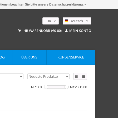
ationen beachten Sie bitte unsere Datenschutzerklärung. »
EUR
Deutsch
GBP
Nederlands
IHR WARENKORB (€0,00)
MEIN KONTO
English
USD
AUD
LOG
ÜBER UNS
KUNDENSERVICE
Min: €
0
Max: €
1500