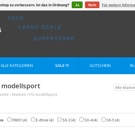
shop zu verbessern. Ist das in Ordnung?
Ja
Nein
Für weitere Inform
ALLE KATEGORIEN
SALE !!!
GUTSCHEIN
B
 modellsport
seite
/
Marken
/
FG modellsport
pe
FW01
E-drive
SX-3
SX-4
SX-5
(4)
(4)
(4)
(4)
(4)