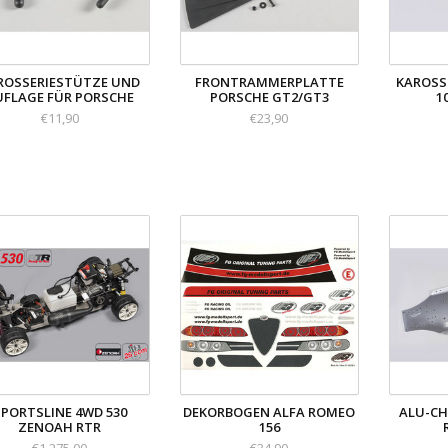
ROSSERIESTÜTZE UND
FRONTRAMMERPLATTE
KAROSS
UFLAGE FÜR PORSCHE
PORSCHE GT2/GT3
1
€11,90
€23,90
SPORTSLINE 4WD 530
DEKORBOGEN ALFA ROMEO
ALU-CH
ZENOAH RTR
156