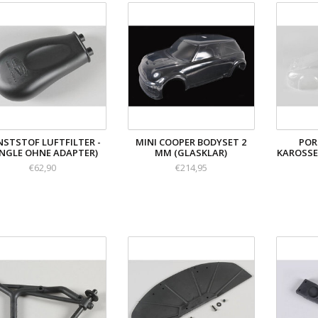
STSTOF LUFTFILTER -
MINI COOPER BODYSET 2
POR
INGLE OHNE ADAPTER)
MM (GLASKLAR)
KAROSSER
€62,90
€214,95