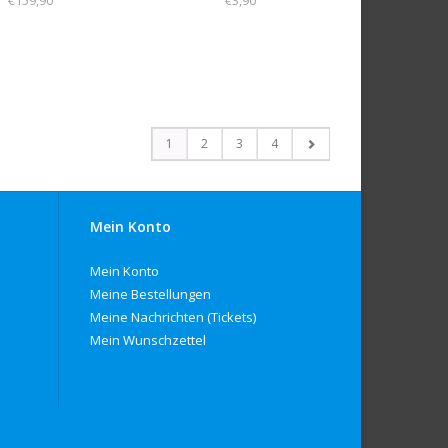
€159,90
€3,90
1
2
3
4
Mein Konto
Mein Konto
Meine Bestellungen
Meine Nachrichten (Tickets)
Mein Wunschzettel