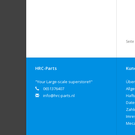
Seite
HRC-Parts
Kun
"Your Large-scale superstore!!"
Über
0651376407
Allg
info@hrc-parts.nl
Haft
Date
Zahl
Imre
Meca