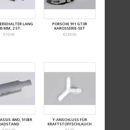
ERIEHALTER LANG
PORSCHE 911 GT3R
05 MM, 2 ST.
KAROSSERIE-SET
€10,90
€239,90
ASSIS 4WD, 510ER
Y-ANSCHLUSS FÜR
RADSTAND
KRAFTSTOFFSCHLAUCH