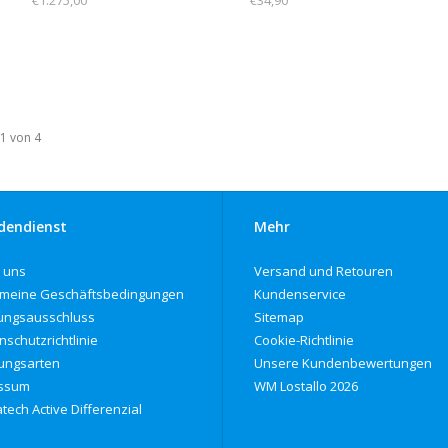
€1.275,00
€34,90
 1 von 4
dendienst
Mehr
 uns
Versand und Retouren
emeine Geschäftsbedingungen
Kundenservice
ungsausschluss
Sitemap
nschutzrichtlinie
Cookie-Richtlinie
ungsarten
Unsere Kundenbewertungen
ssum
WM Lostallo 2026
tech Active Differenzial