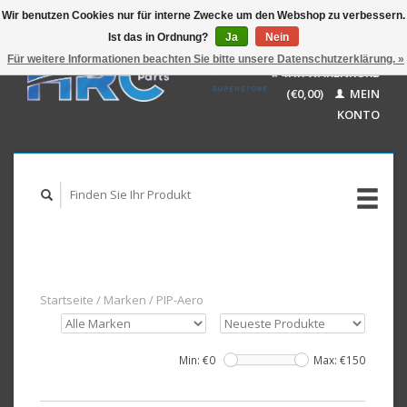
Wir benutzen Cookies nur für interne Zwecke um den Webshop zu verbessern.
Ist das in Ordnung?
Ja
Nein
EUR
GBP
Für weitere Informationen beachten Sie bitte unsere Datenschutzerklärung. »
Deutsch
IHR WARENKORB
USD
Nederlands
(€0,00)
MEIN
AUD
English
KONTO
Startseite
/
Marken
/
PIP-Aero
Min: €
0
Max: €
150