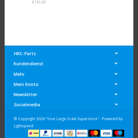
€135,00
HRC-Parts
Kundendienst
Mehr
Mein Konto
Newsletter
Socialmedia
© Copyright 2026 "Your Large-Scale Superstore" - Powered by
Lightspeed