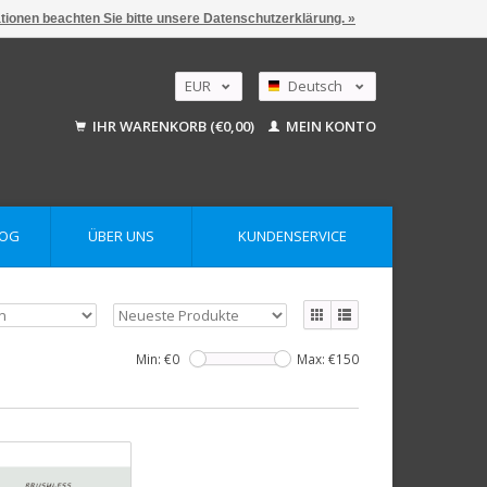
ationen beachten Sie bitte unsere Datenschutzerklärung. »
EUR
Deutsch
GBP
Nederlands
IHR WARENKORB (€0,00)
MEIN KONTO
English
USD
AUD
LOG
ÜBER UNS
KUNDENSERVICE
Min: €
0
Max: €
150