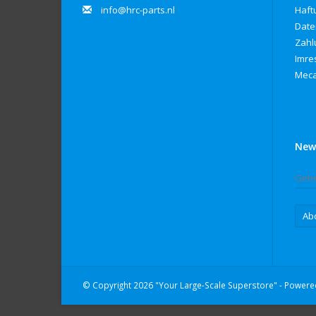
info@hrc-parts.nl
Haft
Date
Zahl
Imre
Meca
New
Ab
© Copyright 2026 "Your Large-Scale Superstore" - Power