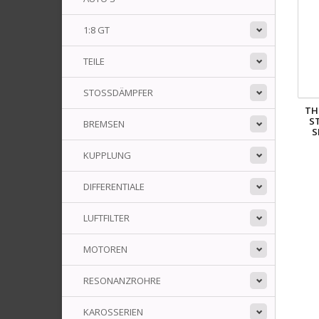
1:8 GT
TEILE
STOSSDÄMPFER
TH
S
BREMSEN
S
KUPPLUNG
DIFFERENTIALE
LUFTFILTER
MOTOREN
RESONANZROHRE
KAROSSERIEN