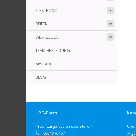
ELEKTRONIK
REIFEN
WERKZEUGE
TEAM-BEKLEIDUNG
MARKEN
BLOG
HRC-Parts
Kun
"Your Large-scale superstore!!"
Über
0651376407
Allg