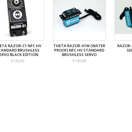
ETA RAZOR-C1 NFC HV
THETA RAZOR-X1W (WATER
RAZOR-
TANDARD BRUSHLESS
PROOF) NFC HV STANDARD
SE
ERVO BLACK EDITION
BRUSHLESS SERVO
€139,90
€149,90