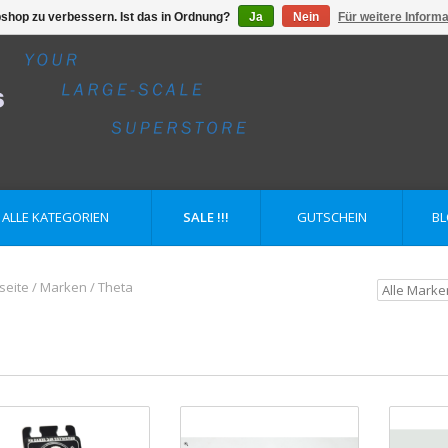
shop zu verbessern. Ist das in Ordnung?
Ja
Nein
Für weitere Inform
ALLE KATEGORIEN
SALE !!!
GUTSCHEIN
B
seite
/
Marken
/
Theta