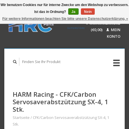
Wir benutzen Cookies nur für interne Zwecke um den Webshop zu verbessern.
Ist das in Ordnung?
Ja
Nein
EUR
GBP
Für weitere Informationen beachten Sie bitte unsere Datenschutzerklärung. »
Deutsch
IHR WARENKORB
USD
Nederlands
(€0,00)
MEIN
AUD
English
KONTO
HARM Racing - CFK/Carbon
Servosaverabstzützung SX-4, 1
Stk.
Startseite
/
CFK/Carbon Servosaverabstzützung SX-4, 1
Stk.