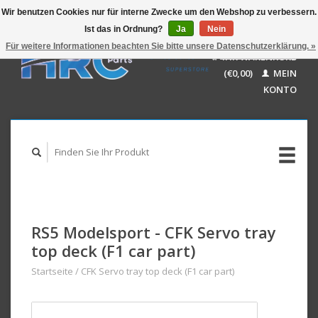
Wir benutzen Cookies nur für interne Zwecke um den Webshop zu verbessern.
Ist das in Ordnung?
Ja
Nein
EUR
GBP
Für weitere Informationen beachten Sie bitte unsere Datenschutzerklärung. »
Deutsch
IHR WARENKORB
USD
Nederlands
(€0,00)
MEIN
AUD
English
KONTO
RS5 Modelsport - CFK Servo tray
top deck (F1 car part)
Startseite
/
CFK Servo tray top deck (F1 car part)