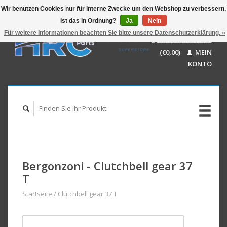
Wir benutzen Cookies nur für interne Zwecke um den Webshop zu verbessern.
Ist das in Ordnung?
Ja
Nein
EUR
GBP
Für weitere Informationen beachten Sie bitte unsere Datenschutzerklärung. »
Deutsch
IHR WARENKORB
USD
Nederlands
(€0,00)
MEIN
AUD
English
KONTO
Bergonzoni - Clutchbell gear 37
T
Startseite
/
Clutchbell gear 37 T