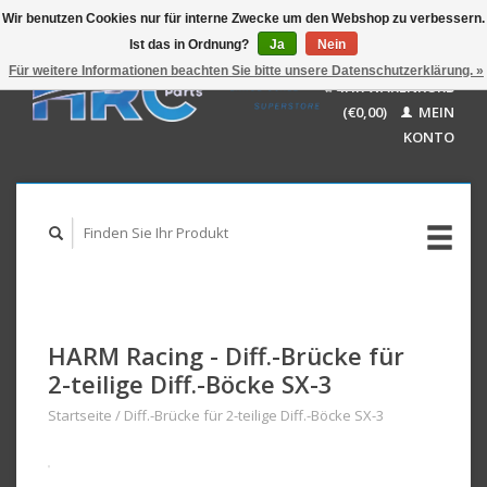
Wir benutzen Cookies nur für interne Zwecke um den Webshop zu verbessern.
Ist das in Ordnung?
Ja
Nein
EUR
GBP
Für weitere Informationen beachten Sie bitte unsere Datenschutzerklärung. »
Deutsch
IHR WARENKORB
USD
Nederlands
(€0,00)
MEIN
AUD
English
KONTO
HARM Racing - Diff.-Brücke für
2-teilige Diff.-Böcke SX-3
Startseite
/
Diff.-Brücke für 2-teilige Diff.-Böcke SX-3