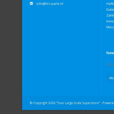
info@hrc-parts.nl
Haft
Date
Zahl
Imre
Meca
New
Ab
© Copyright 2026 "Your Large-Scale Superstore" - Power