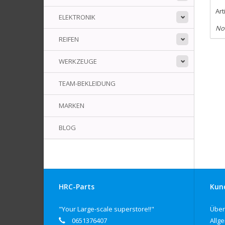
Art
ELEKTRONIK
No
REIFEN
WERKZEUGE
TEAM-BEKLEIDUNG
MARKEN
BLOG
HRC-Parts
Kun
"Your Large-scale superstore!!"
Über
0651376407
Allg