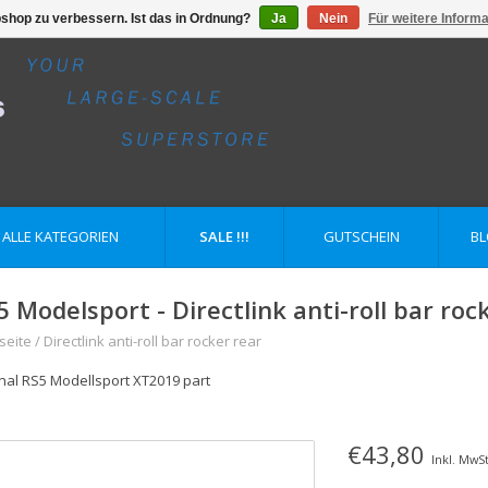
shop zu verbessern. Ist das in Ordnung?
Ja
Nein
Für weitere Inform
ALLE KATEGORIEN
SALE !!!
GUTSCHEIN
B
5 Modelsport - Directlink anti-roll bar roc
seite
/
Directlink anti-roll bar rocker rear
inal RS5 Modellsport XT2019 part
€43,80
Inkl. MwSt