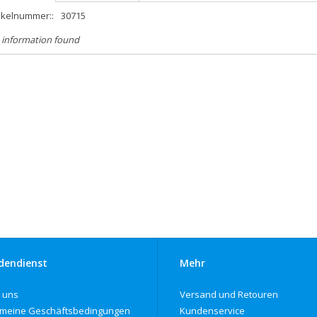
ikelnummer::
30715
 information found
dendienst
Mehr
 uns
Versand und Retouren
emeine Geschäftsbedingungen
Kundenservice