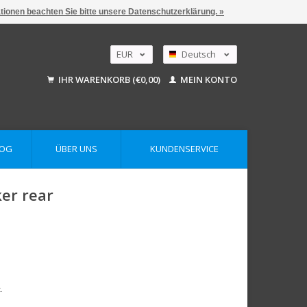
ationen beachten Sie bitte unsere Datenschutzerklärung. »
EUR
Deutsch
GBP
Nederlands
IHR WARENKORB (€0,00)
MEIN KONTO
English
USD
AUD
LOG
ÜBER UNS
KUNDENSERVICE
ker rear
.