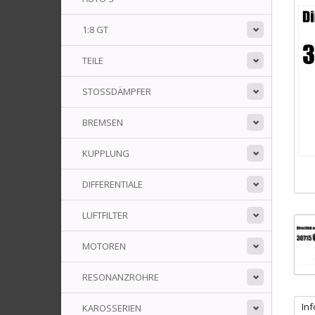
1:8 GT
TEILE
STOSSDÄMPFER
BREMSEN
KUPPLUNG
DIFFERENTIALE
LUFTFILTER
MOTOREN
RESONANZROHRE
In
KAROSSERIEN