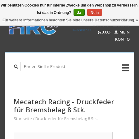
Wir benutzen Cookies nur für interne Zwecke um den Webshop zu verbessern.
Ist das in Ordnung?
Ja
Nein
EUR
GBP
Für weitere Informationen beachten Sie bitte unsere Datenschutzerklärung. »
Deutsch
IHR WARENKORB
USD
Nederlands
(€0,00)
MEIN
AUD
English
KONTO
Mecatech Racing - Druckfeder
für Bremsbelag 8 Stk.
Startseite
/
Druckfeder für Bremsbelag 8 Stk.