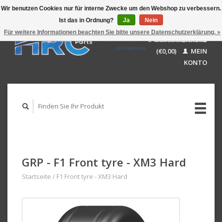
Wir benutzen Cookies nur für interne Zwecke um den Webshop zu verbessern.
Ist das in Ordnung?
Ja
Nein
EUR
GBP
Für weitere Informationen beachten Sie bitte unsere Datenschutzerklärung. »
Deutsch
IHR WARENKORB
USD
Nederlands
(€0,00)
MEIN
AUD
English
KONTO
GRP - F1 Front tyre - XM3 Hard
Startseite
/
F1 Front tyre - XM3 Hard