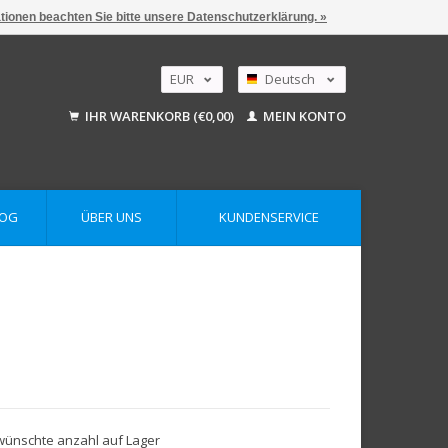
ationen beachten Sie bitte unsere Datenschutzerklärung. »
EUR
Deutsch
GBP
Nederlands
IHR WARENKORB (€0,00)
MEIN KONTO
English
USD
AUD
LOG
ÜBER UNS
KUNDENSERVICE
gewünschte anzahl auf Lager