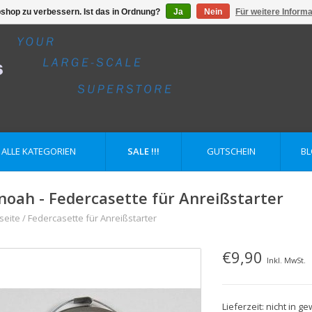
shop zu verbessern. Ist das in Ordnung?
Ja
Nein
Für weitere Inform
ALLE KATEGORIEN
SALE !!!
GUTSCHEIN
B
noah - Federcasette für Anreißstarter
seite
/
Federcasette für Anreißstarter
€9,90
Inkl. MwSt.
Lieferzeit: nicht in 