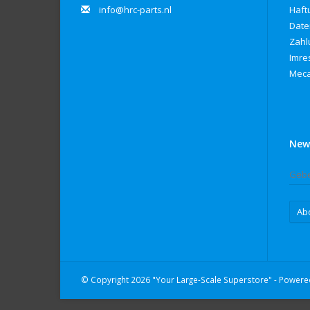
info@hrc-parts.nl
Haft
Date
Zahl
Imre
Meca
New
Ab
© Copyright 2026 "Your Large-Scale Superstore" - Power