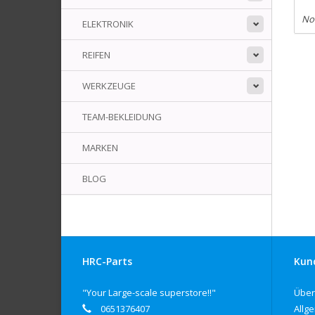
No
ELEKTRONIK
REIFEN
WERKZEUGE
TEAM-BEKLEIDUNG
MARKEN
BLOG
HRC-Parts
Kun
"Your Large-scale superstore!!"
Über
0651376407
Allg