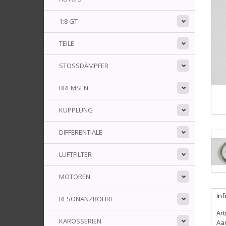
1:8 GT
TEILE
STOSSDÄMPFER
BREMSEN
KUPPLUNG
DIFFERENTIALE
LUFTFILTER
MOTOREN
In
RESONANZROHRE
Art
KAROSSERIEN
Aa