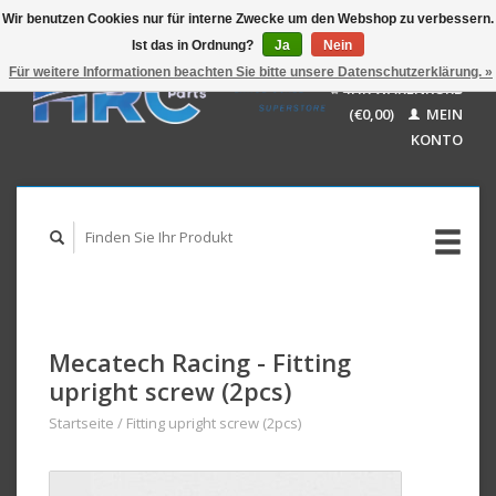
Wir benutzen Cookies nur für interne Zwecke um den Webshop zu verbessern.
Ist das in Ordnung?
Ja
Nein
EUR
GBP
Für weitere Informationen beachten Sie bitte unsere Datenschutzerklärung. »
Deutsch
IHR WARENKORB
USD
Nederlands
(€0,00)
MEIN
AUD
English
KONTO
Mecatech Racing - Fitting
upright screw (2pcs)
Startseite
/
Fitting upright screw (2pcs)