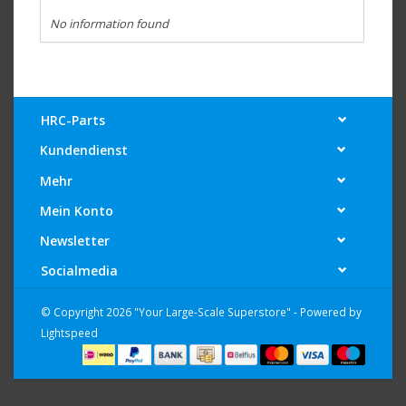
No information found
HRC-Parts
Kundendienst
Mehr
Mein Konto
Newsletter
Socialmedia
© Copyright 2026 "Your Large-Scale Superstore" - Powered by
Lightspeed