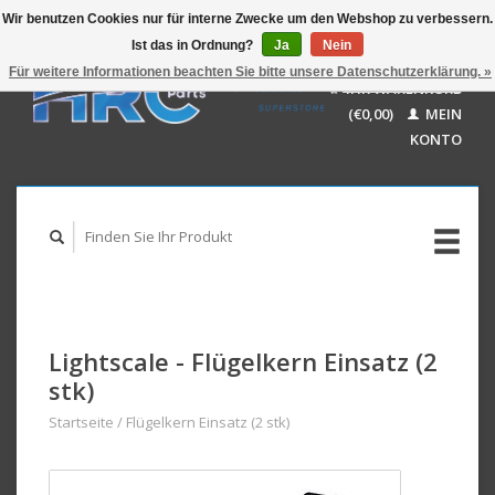
Wir benutzen Cookies nur für interne Zwecke um den Webshop zu verbessern.
Ist das in Ordnung?
Ja
Nein
EUR
GBP
Für weitere Informationen beachten Sie bitte unsere Datenschutzerklärung. »
Deutsch
IHR WARENKORB
USD
Nederlands
(€0,00)
MEIN
AUD
English
KONTO
Lightscale - Flügelkern Einsatz (2
stk)
Startseite
/
Flügelkern Einsatz (2 stk)