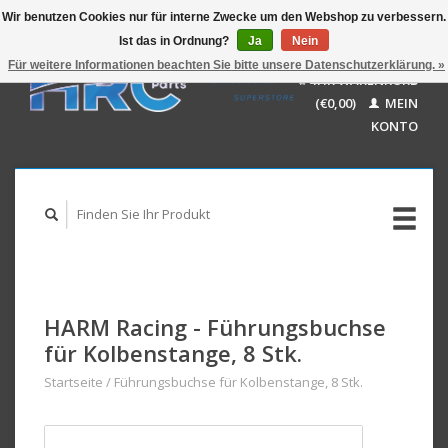
Wir benutzen Cookies nur für interne Zwecke um den Webshop zu verbessern.
Ist das in Ordnung?
Ja
Nein
EUR
GBP
Für weitere Informationen beachten Sie bitte unsere Datenschutzerklärung. »
Deutsch
IHR WARENKORB
USD
Nederlands
(€0,00)
MEIN
AUD
English
KONTO
HARM Racing - Führungsbuchse
für Kolbenstange, 8 Stk.
Startseite
/
Führungsbuchse für Kolbenstange, 8 Stk.