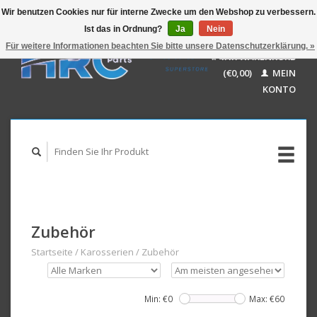
Wir benutzen Cookies nur für interne Zwecke um den Webshop zu verbessern.
Ist das in Ordnung?
Ja
Nein
EUR
GBP
Für weitere Informationen beachten Sie bitte unsere Datenschutzerklärung. »
Deutsch
IHR WARENKORB
USD
Nederlands
(€0,00)
MEIN
AUD
English
KONTO
Zubehör
Startseite
/
Karosserien
/
Zubehör
Min: €
0
Max: €
60