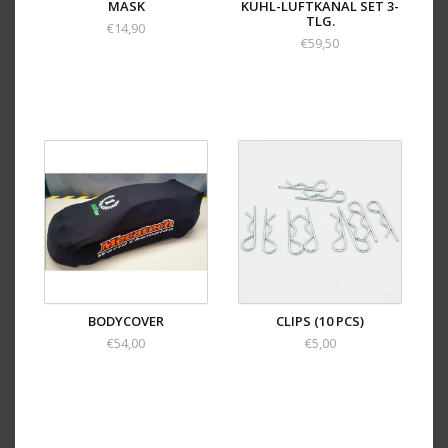
MASK
KÜHL-LUFTKANAL SET 3-
TLG.
€14,90
€59,50
BODYCOVER
CLIPS (10 PCS)
€54,00
€5,00