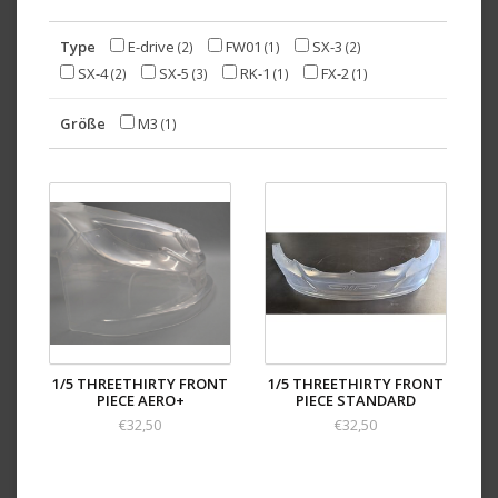
Type
E-drive
FW01
SX-3
(2)
(1)
(2)
SX-4
SX-5
RK-1
FX-2
(2)
(3)
(1)
(1)
Größe
M3
(1)
1/5 THREETHIRTY FRONT
1/5 THREETHIRTY FRONT
PIECE AERO+
PIECE STANDARD
€32,50
€32,50