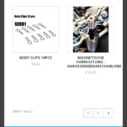
BODY CLIPS 10PCS
MAGNETISCHE
VORRICHTUNG -
€8,64
KAROSSERIEBOHRSCHABLONE
€19,00
Seite 1 von 2
1
2