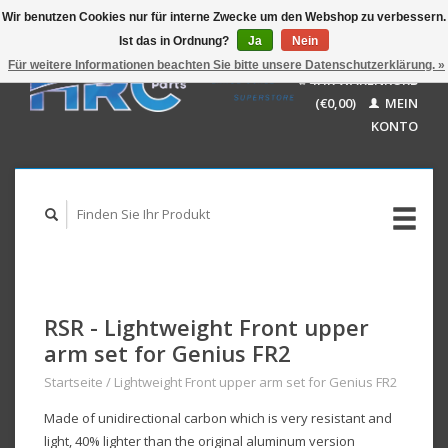
Wir benutzen Cookies nur für interne Zwecke um den Webshop zu verbessern.
Ist das in Ordnung?
Ja
Nein
EUR
GBP
Für weitere Informationen beachten Sie bitte unsere Datenschutzerklärung. »
Deutsch
IHR WARENKORB
USD
Nederlands
(€0,00)
MEIN
AUD
English
KONTO
RSR - Lightweight Front upper
arm set for Genius FR2
Startseite
/
Lightweight Front upper arm set for Genius FR2
Made of unidirectional carbon which is very resistant and
light, 40% lighter than the original aluminum version