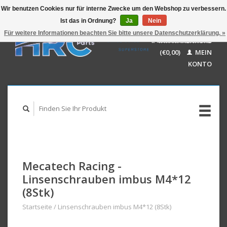
Wir benutzen Cookies nur für interne Zwecke um den Webshop zu verbessern.
Ist das in Ordnung?
Ja
Nein
EUR
GBP
Für weitere Informationen beachten Sie bitte unsere Datenschutzerklärung. »
Deutsch
IHR WARENKORB
USD
Nederlands
(€0,00)
MEIN
AUD
English
KONTO
Mecatech Racing -
Linsenschrauben imbus M4*12
(8Stk)
Startseite
/
Linsenschrauben imbus M4*12 (8Stk)