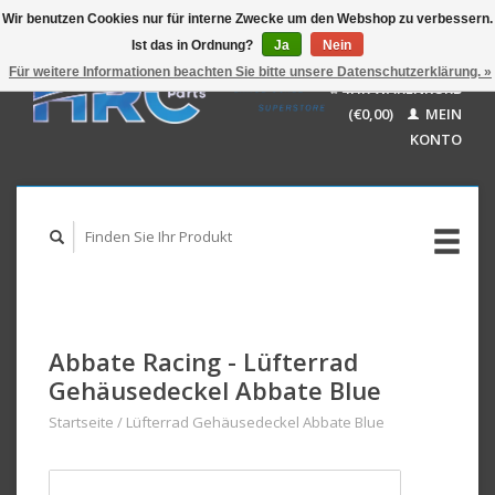
Wir benutzen Cookies nur für interne Zwecke um den Webshop zu verbessern.
Ist das in Ordnung?
Ja
Nein
EUR
GBP
Für weitere Informationen beachten Sie bitte unsere Datenschutzerklärung. »
Deutsch
IHR WARENKORB
USD
Nederlands
(€0,00)
MEIN
AUD
English
KONTO
Abbate Racing - Lüfterrad
Gehäusedeckel Abbate Blue
Startseite
/
Lüfterrad Gehäusedeckel Abbate Blue