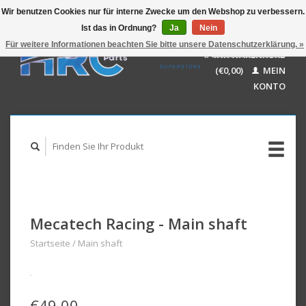
Wir benutzen Cookies nur für interne Zwecke um den Webshop zu verbessern.
Ist das in Ordnung?
Ja
Nein
EUR
GBP
Für weitere Informationen beachten Sie bitte unsere Datenschutzerklärung. »
Deutsch
IHR WARENKORB
USD
Nederlands
(€0,00)
MEIN
AUD
English
KONTO
Mecatech Racing - Main shaft
Startseite
/
Main shaft
€49,00