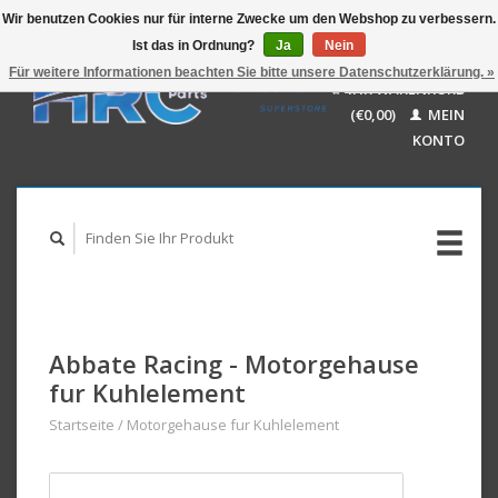
Wir benutzen Cookies nur für interne Zwecke um den Webshop zu verbessern.
Ist das in Ordnung?
Ja
Nein
EUR
GBP
Für weitere Informationen beachten Sie bitte unsere Datenschutzerklärung. »
Deutsch
IHR WARENKORB
USD
Nederlands
(€0,00)
MEIN
AUD
English
KONTO
Abbate Racing - Motorgehause
fur Kuhlelement
Startseite
/
Motorgehause fur Kuhlelement