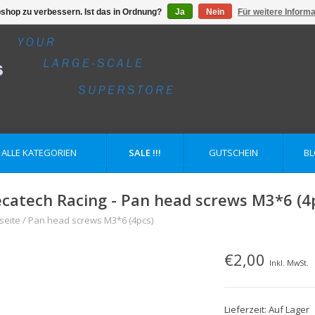
shop zu verbessern. Ist das in Ordnung?
Ja
Nein
Für weitere Inform
ALLE KATEGORIEN
SALE !!!
GUTSCHEIN
B
catech Racing - Pan head screws M3*6 (4
seite
/
Pan head screws M3*6 (4pcs)
€2,00
Inkl. MwSt.
Lieferzeit: Auf Lager