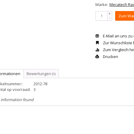
Marke:
Mecatech Rac
+
Zum War
-
E-Mail an uns zu
Zur Wunschliste
Zum Vergleich h
Drucken
formationen
Bewertungen
(0)
ikelnummer::
2012-78
ntal op voorraad:
3
 information found