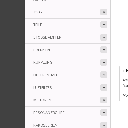
1:8 GT
TEILE
STOSSDÄMPFER
BREMSEN
KUPPLUNG
In
DIFFERENTIALE
Art
Aa
LUFTFILTER
No
MOTOREN
RESONANZROHRE
KAROSSERIEN