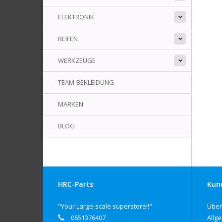
ELEKTRONIK
REIFEN
WERKZEUGE
TEAM-BEKLEIDUNG
MARKEN
BLOG
HRC-Parts
Kun
"Your Large-scale superstore!!"
Über
0651376407
Allg