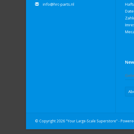
info@hrc-parts.nl
Haft
Date
Zahl
Imre
Meca
New
Ab
© Copyright 2026 "Your Large-Scale Superstore" - Power