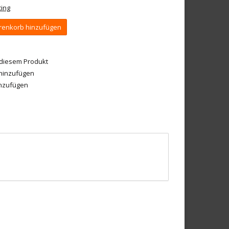
ing
enkorb hinzufügen
 diesem Produkt
 hinzufügen
inzufügen