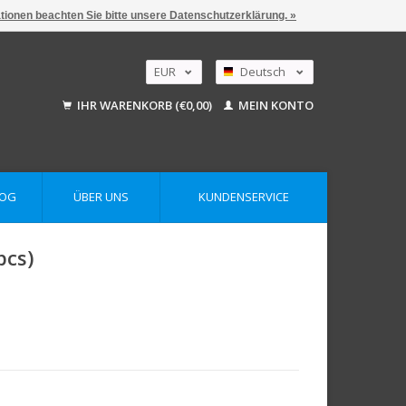
ationen beachten Sie bitte unsere Datenschutzerklärung. »
EUR
Deutsch
GBP
Nederlands
IHR WARENKORB (€0,00)
MEIN KONTO
English
USD
AUD
LOG
ÜBER UNS
KUNDENSERVICE
pcs)