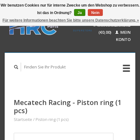
Wir benutzen Cookies nur für interne Zwecke um den Webshop zu verbessern.
Ist das in Ordnung?
Ja
Nein
EUR
GBP
Für weitere Informationen beachten Sie bitte unsere Datenschutzerklärung. »
Deutsch
IHR WARENKORB
USD
Nederlands
(€0,00)
MEIN
AUD
English
KONTO
Mecatech Racing - Piston ring (1
pcs)
Startseite
/
Piston ring (1 pcs)