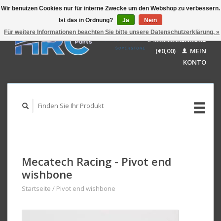
Wir benutzen Cookies nur für interne Zwecke um den Webshop zu verbessern.
Ist das in Ordnung?
Ja
Nein
EUR
GBP
Für weitere Informationen beachten Sie bitte unsere Datenschutzerklärung. »
Deutsch
IHR WARENKORB
USD
Nederlands
(€0,00)
MEIN
AUD
English
KONTO
Mecatech Racing - Pivot end
wishbone
Startseite
/
Pivot end wishbone