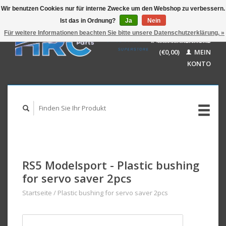
Wir benutzen Cookies nur für interne Zwecke um den Webshop zu verbessern.
Ist das in Ordnung?
Ja
Nein
EUR
GBP
Für weitere Informationen beachten Sie bitte unsere Datenschutzerklärung. »
Deutsch
IHR WARENKORB
USD
Nederlands
(€0,00)
MEIN
AUD
English
KONTO
RS5 Modelsport - Plastic bushing
for servo saver 2pcs
Startseite
/
Plastic bushing for servo saver 2pcs