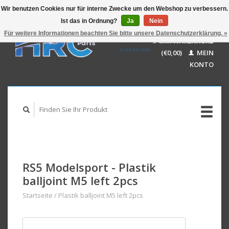
Wir benutzen Cookies nur für interne Zwecke um den Webshop zu verbessern.
Ist das in Ordnung?
Ja
Nein
EUR
GBP
Für weitere Informationen beachten Sie bitte unsere Datenschutzerklärung. »
Deutsch
IHR WARENKORB
USD
Nederlands
(€0,00)
MEIN
AUD
English
KONTO
RS5 Modelsport - Plastik
balljoint M5 left 2pcs
Startseite
/
Plastik balljoint M5 left 2pcs