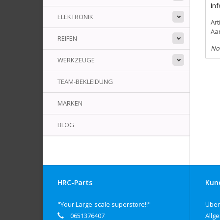
In
ELEKTRONIK
Art
Aa
REIFEN
No
WERKZEUGE
TEAM-BEKLEIDUNG
MARKEN
BLOG
HRC-Parts
Kun
"Your Large-scale superstore!!"
Über
0651376407
Allg