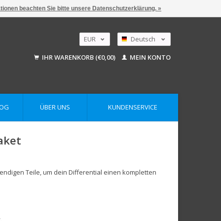
ationen beachten Sie bitte unsere Datenschutzerklärung. »
EUR
Deutsch
GBP
Nederlands
IHR WARENKORB (€0,00)
MEIN KONTO
English
USD
AUD
LOG
ÜBER UNS
KUNDENSERVICE
aket
twendigen Teile, um dein Differential einen kompletten
.