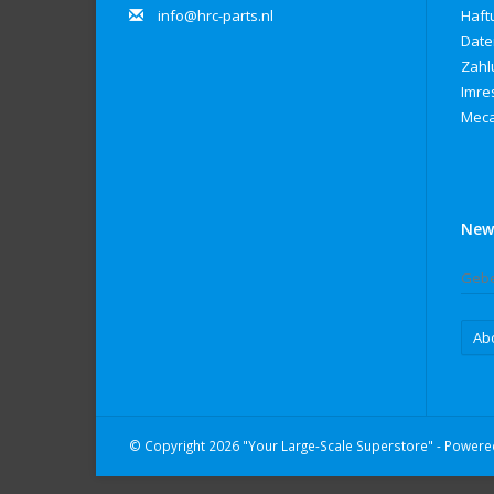
info@hrc-parts.nl
Haft
Date
Zahl
Imre
Meca
New
Ab
© Copyright 2026 "Your Large-Scale Superstore" - Power