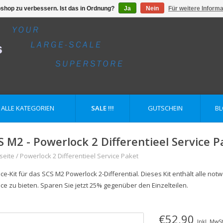
shop zu verbessern. Ist das in Ordnung?
Ja
Nein
Für weitere Inform
ALLE KATEGORIEN
SALE !!!
GUTSCHEIN
B
S M2 - Powerlock 2 Differentieel Service P
seite
/
Powerlock 2 Differentieel Service Paket
ce-Kit für das SCS M2 Powerlock 2-Differential. Dieses Kit enthält alle no
ice zu bieten. Sparen Sie jetzt 25% gegenüber den Einzelteilen.
€52,90
Inkl. MwSt