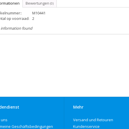
formationen
Bewertungen
(0)
ikelnummer::
M10441
ntal op voorraad:
2
 information found
dendienst
Mehr
 uns
Versand und Retouren
emeine Geschäftsbedingungen
Kundenservice