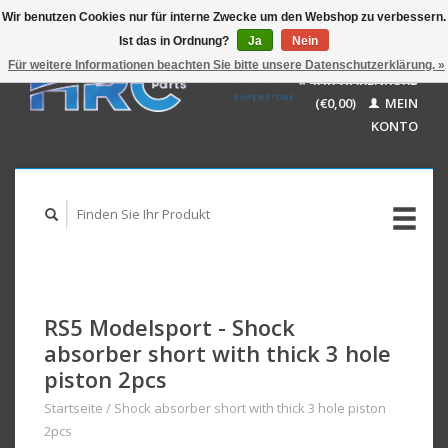
Wir benutzen Cookies nur für interne Zwecke um den Webshop zu verbessern.
Ist das in Ordnung?
Ja
Nein
EUR
GBP
Für weitere Informationen beachten Sie bitte unsere Datenschutzerklärung. »
Deutsch
IHR WARENKORB
USD
Nederlands
(€0,00)
MEIN
AUD
English
KONTO
RS5 Modelsport - Shock
absorber short with thick 3 hole
piston 2pcs
Startseite
/
Shock absorber short with thick 3 hole piston
2pcs