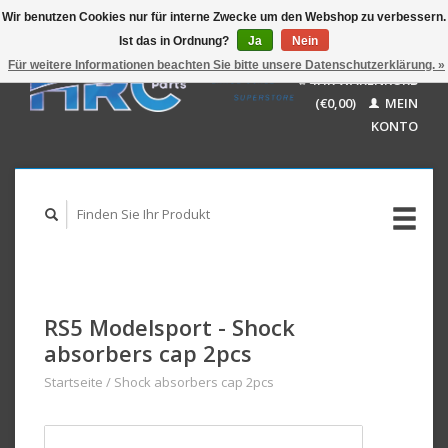
Wir benutzen Cookies nur für interne Zwecke um den Webshop zu verbessern.
Ist das in Ordnung?
Ja
Nein
EUR
GBP
Für weitere Informationen beachten Sie bitte unsere Datenschutzerklärung. »
Deutsch
IHR WARENKORB
USD
Nederlands
(€0,00)
MEIN
AUD
English
KONTO
RS5 Modelsport - Shock
absorbers cap 2pcs
Startseite
/
Shock absorbers cap 2pcs