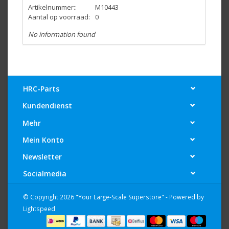
Artikelnummer::
M10443
Aantal op voorraad:
0
No information found
HRC-Parts
Kundendienst
Mehr
Mein Konto
Newsletter
Socialmedia
© Copyright 2026 "Your Large-Scale Superstore" - Powered by
Lightspeed