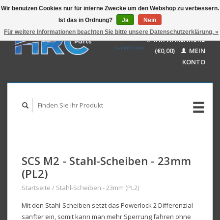
Wir benutzen Cookies nur für interne Zwecke um den Webshop zu verbessern.
Ist das in Ordnung?
Ja
Nein
EUR
GBP
Für weitere Informationen beachten Sie bitte unsere Datenschutzerklärung. »
Deutsch
IHR WARENKORB
USD
Nederlands
(€0,00)
MEIN
AUD
English
KONTO
SCS M2 - Stahl-Scheiben - 23mm
(PL2)
Startseite
/
Stahl-Scheiben - 23mm (PL2)
Mit den Stahl-Scheiben setzt das Powerlock 2 Differenzial
sanfter ein, somit kann man mehr Sperrung fahren ohne