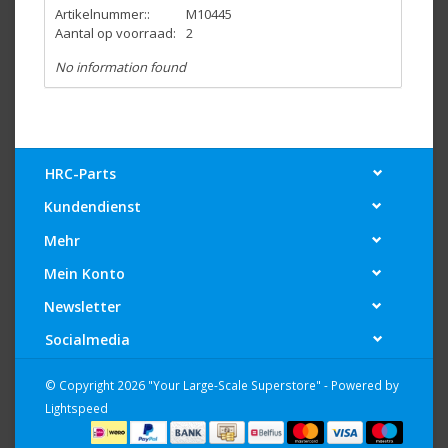
Artikelnummer::
M10445
Aantal op voorraad:
2
No information found
HRC-Parts
Kundendienst
Mehr
Mein Konto
Newsletter
Socialmedia
© Copyright 2026 "Your Large-Scale Superstore" - Powered by
Lightspeed