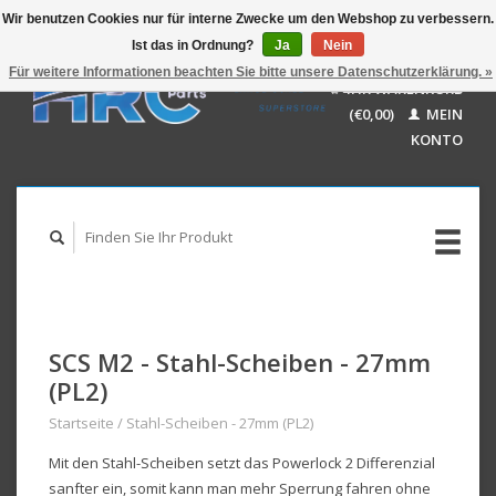
Wir benutzen Cookies nur für interne Zwecke um den Webshop zu verbessern.
Ist das in Ordnung?
Ja
Nein
EUR
GBP
Für weitere Informationen beachten Sie bitte unsere Datenschutzerklärung. »
Deutsch
IHR WARENKORB
USD
Nederlands
(€0,00)
MEIN
AUD
English
KONTO
SCS M2 - Stahl-Scheiben - 27mm
(PL2)
Startseite
/
Stahl-Scheiben - 27mm (PL2)
Mit den Stahl-Scheiben setzt das Powerlock 2 Differenzial
sanfter ein, somit kann man mehr Sperrung fahren ohne