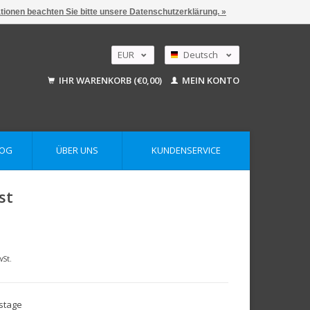
ationen beachten Sie bitte unsere Datenschutzerklärung. »
EUR
Deutsch
GBP
Nederlands
IHR WARENKORB (€0,00)
MEIN KONTO
English
USD
AUD
LOG
ÜBER UNS
KUNDENSERVICE
st
wSt.
tstage