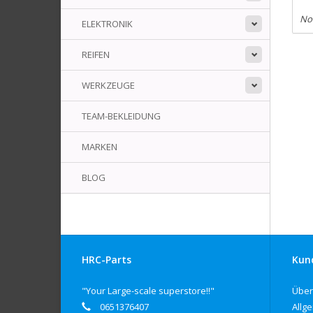
No
ELEKTRONIK
REIFEN
WERKZEUGE
TEAM-BEKLEIDUNG
MARKEN
BLOG
HRC-Parts
Kun
"Your Large-scale superstore!!"
Über
0651376407
Allg