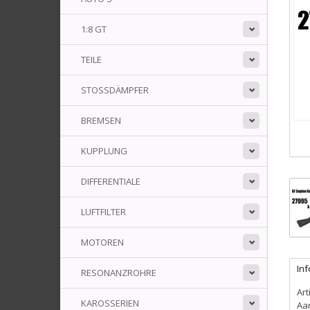
1:8 GT
TEILE
STOSSDÄMPFER
BREMSEN
KUPPLUNG
DIFFERENTIALE
LUFTFILTER
MOTOREN
In
RESONANZROHRE
Art
KAROSSERIEN
Aa