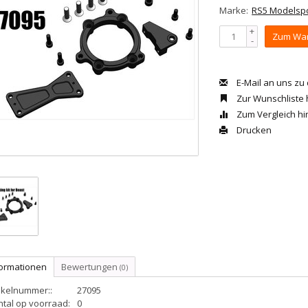
Marke:
RS5 Modelsp
+
Zum War
-
E-Mail an uns zu
Zur Wunschliste
Zum Vergleich h
Drucken
formationen
Bewertungen
(0)
ikelnummer::
27095
ntal op voorraad:
0