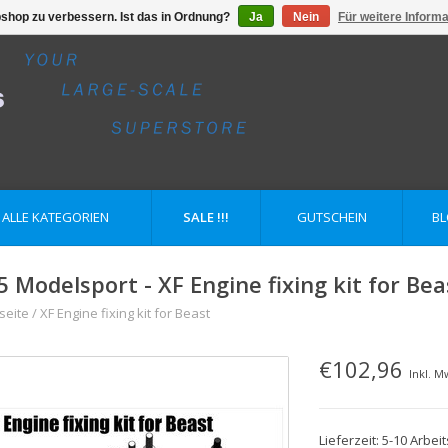
shop zu verbessern. Ist das in Ordnung?
Ja
Nein
Für weitere Inform
ALLE KATEGORIEN
SALE !!!
GUTSCHEIN
B
5 Modelsport - XF Engine fixing kit for Bea
seite
/
XF Engine fixing kit for Beast
€102,96
Inkl. M
Lieferzeit: 5-10 Arbei