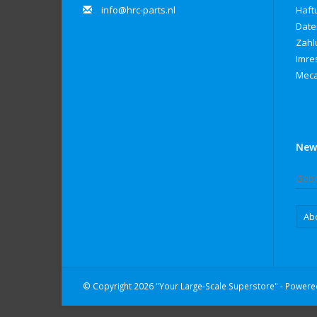
info@hrc-parts.nl
Haft
Date
Zahl
Imre
Meca
New
Ab
© Copyright 2026 "Your Large-Scale Superstore" - Power