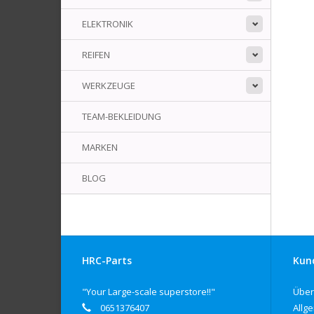
ELEKTRONIK
REIFEN
WERKZEUGE
TEAM-BEKLEIDUNG
MARKEN
BLOG
HRC-Parts
Kun
"Your Large-scale superstore!!"
Über
0651376407
Allg