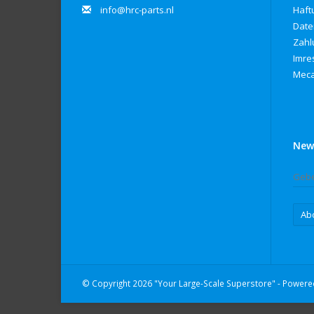
info@hrc-parts.nl
Haft
Date
Zahl
Imre
Meca
New
Ab
© Copyright 2026 "Your Large-Scale Superstore" - Power