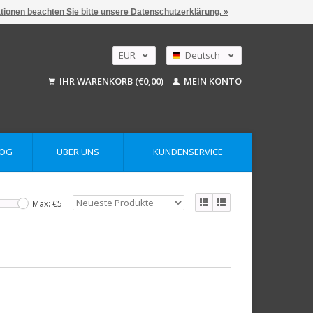
ationen beachten Sie bitte unsere Datenschutzerklärung. »
EUR
Deutsch
GBP
Nederlands
IHR WARENKORB (€0,00)
MEIN KONTO
English
USD
AUD
LOG
ÜBER UNS
KUNDENSERVICE
Max: €
5