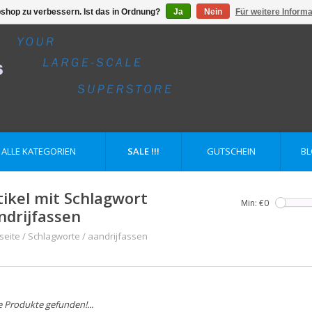
shop zu verbessern. Ist das in Ordnung?
Ja
Nein
Für weitere Inform
ALLE KATEGORIEN
SALE !!!
GUTSCHEIN
B
tikel mit Schlagwort
Min: €
0
ndrijfassen
seite
/
Schlagworte
/
aandrijfassen
e Produkte gefunden!...