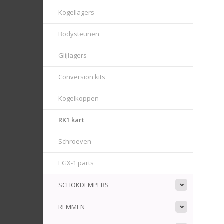
Kogellagers
Bodysteunen
Glijlagers
Conversion kits
Kogelkoppen
RK1 kart
Schroeven
EGX-1 parts
SCHOKDEMPERS
REMMEN