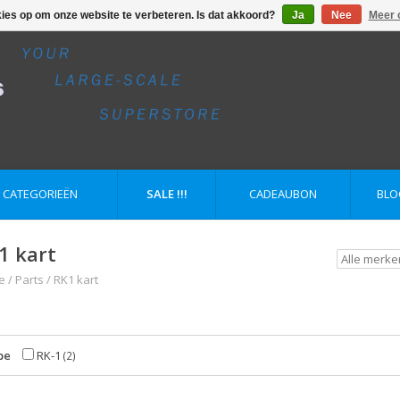
kies op om onze website te verbeteren. Is dat akkoord?
Ja
Nee
Meer 
E CATEGORIEËN
SALE !!!
CADEAUBON
BLO
1 kart
e
/
Parts
/
RK1 kart
pe
RK-1
(2)