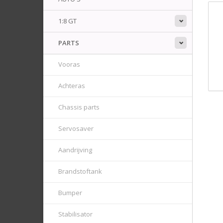
1:8 GT
PARTS
Vooras
Achteras
Chassis parts
Servosaver
Aandrijving
Brandstoftank
Bumper
Stabilisator