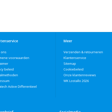
tenservice
Meer
 ons
Verzenden & retourneren
mene voorwaarden
Klantenservice
laimer
Sitemap
acy beleid
Cookiebeleid
almethoden
Onze klantenreviews
ressum
WK Lostallo 2026
tech Active Differentieel
uwsbrief
Socialmedia