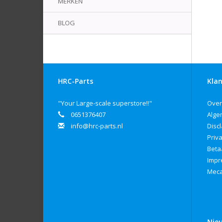
MERKEN
BLOG
HRC-Parts
Klan
"Your Large-scale superstore!!"
Over
0651376407
Alge
info@hrc-parts.nl
Disc
Priv
Beta
Imp
Meca
Nie