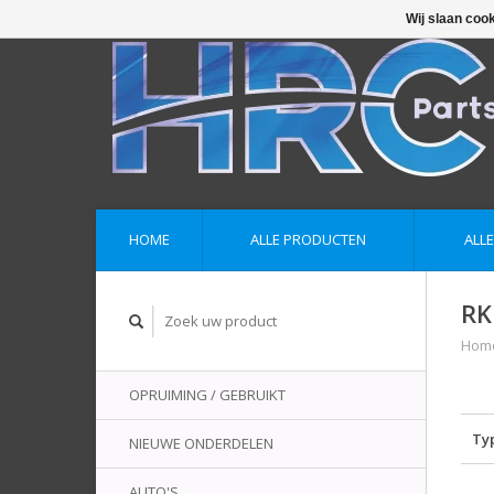
Wij slaan coo
HOME
ALLE PRODUCTEN
ALL
RK
Hom
OPRUIMING / GEBRUIKT
Ty
NIEUWE ONDERDELEN
AUTO'S