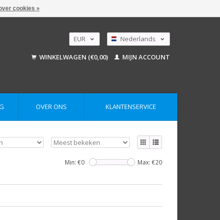
over cookies »
EUR
Nederlands
GBP
Deutsch
WINKELWAGEN (€0,00)
MIJN ACCOUNT
English
USD
AUD
G
OVER ONS
KLANTENSERVICE
Min: €
0
Max: €
20