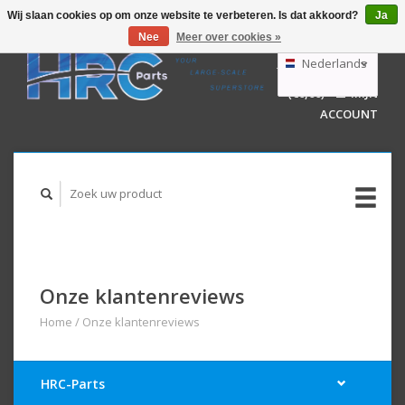
Wij slaan cookies op om onze website te verbeteren. Is dat akkoord?
Ja
Nee
Meer over cookies »
EUR
GBP
Nederlands
WINKELWAGEN
USD
(€0,00)
MIJN
AUD
Deutsch
ACCOUNT
English
Onze klantenreviews
Home
/
Onze klantenreviews
HRC-Parts