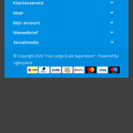
Klantenservice
Meer
Mijn account
Nieuwsbrief
Socialmedia
© Copyright 2026 "Your Large-Scale Superstore" - Powered by
Lightspeed